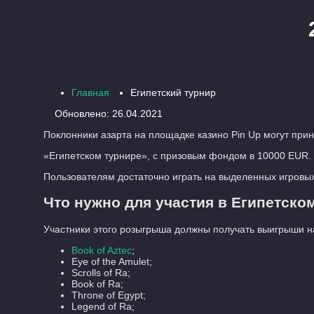
Главная
Египетский турнир
Обновлено: 26.04.2021
Поклонники азарта на площадке казино Pin Up могут прин
«Египетском турнире», с призовым фондом в 10000 EUR. О
Пользователям достаточно играть на выделенных игровых
Что нужно для участия в Египетско
Участники этого розыгрыша должны получать выигрыши на
Book of Aztec
;
Eye of the Amulet;
Scrolls of Ra;
Book of Ra;
Throne of Egypt;
Legend of Ra;