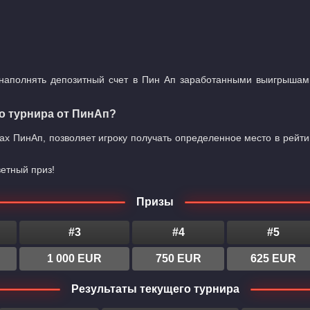
 наполнять депозитный счет в Пин Ап заработанными выигрышами
о турнира от ПинАп?
ах ПинАп, позволяет игроку получать определенное место в рейти
ветный приз!
Призы
#3
#4
#5
1 000 EUR
750 EUR
625 EUR
Результаты текущего турнира