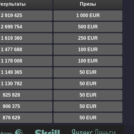
езультаты
Призы
2 919 425
1 000 EUR
2 699 754
500 EUR
1 619 360
250 EUR
1 477 688
100 EUR
1 178 008
100 EUR
1 149 365
50 EUR
1 130 782
50 EUR
925 928
50 EUR
906 375
50 EUR
876 629
50 EUR