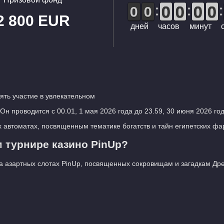
9
9
0
0
9
9
0
0
9
9
0
0
9
9
0
0
9
9
0
0
9
9
0
0
2 800 EUR
дней
часов
минут
ять участие в увлекательном
н проводится с 00.01, 1 мая 2026 года до 23.59, 30 июня 2026 год
 автоматах, посвященным тематике богатств и тайн египетских фа
м турнире казино PinUp?
 азартных слотах PinUp, посвященных сокровищам и загадкам Дре