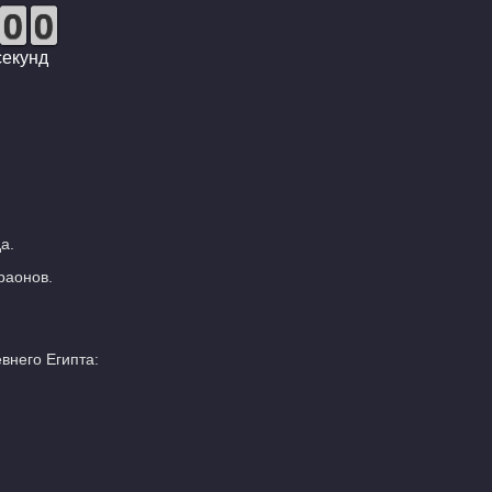
9
9
0
0
9
9
0
0
секунд
а.
раонов.
внего Египта: