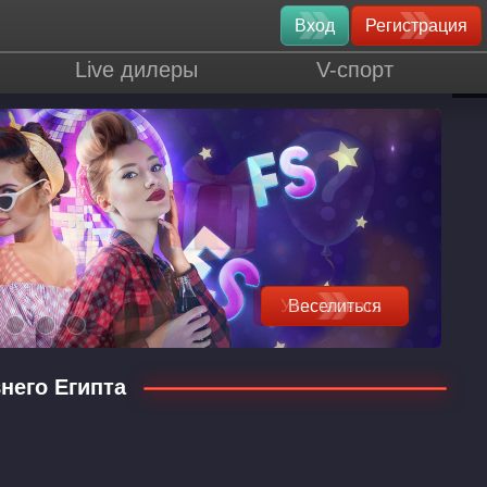
Вход
Регистрация
Live дилеры
V-спорт
Участвовать
Веселиться
него Египта