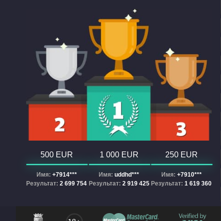
500 EUR
1 000 EUR
250 EUR
Имя:
+7914***
Имя:
uddhd***
Имя:
+7910***
Результат:
2 699 754
Результат:
2 919 425
Результат:
1 619 360