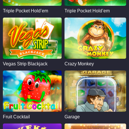
Triple Pocket Hold’em
Triple Pocket Hold’em
Vegas Strip Blackjack
Crazy Monkey
Fruit Cocktail
Garage