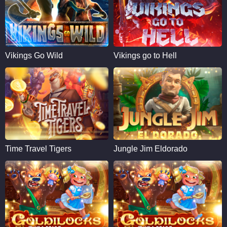
Vikings Go Wild
Vikings go to Hell
Time Travel Tigers
Jungle Jim Eldorado