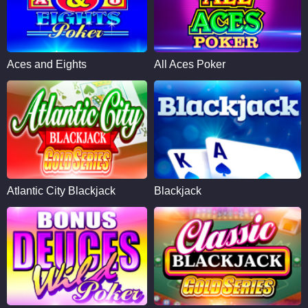
Aces and Eights
All Aces Poker
Atlantic City Blackjack
Blackjack