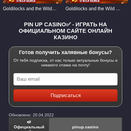
Goldilocks and the Wild Bears
Goldilocks and the Wild Bears
PIN UP CASINO✅ - ИГРАТЬ НА
ОФИЦИАЛЬНОМ САЙТЕ ОНЛАЙН
КАЗИНО
Готов получить халявные бонусы?
От тебя подписка, от нас только актуальные бонусы и
никакого спама на почту!
Обновлено: 20.04.2022
🍉
Официальный
pinup.casino