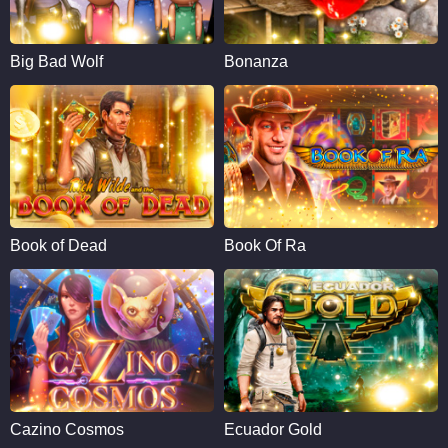
Big Bad Wolf
Bonanza
Book of Dead
Book Of Ra
Cazino Cosmos
Ecuador Gold