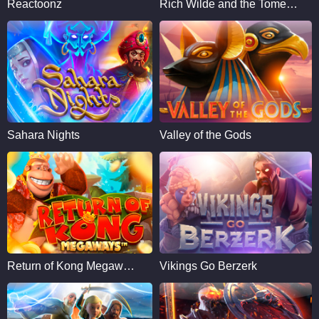
Reactoonz
Rich Wilde and the Tome of Madness
Sahara Nights
Valley of the Gods
Return of Kong Megaways
Vikings Go Berzerk