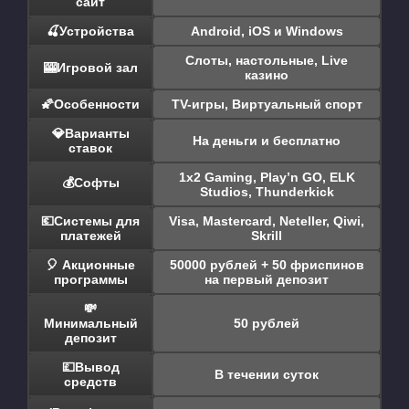
сайт
🍒Устройства
Android, iOS и Windows
Слоты, настольные, Live
🎰Игровой зал
казино
🌠Особенности
TV-игры, Виртуальный спорт
💎Варианты
На деньги и бесплатно
ставок
1х2 Gaming, Play’n GO, ELK
💰Софты
Studios, Thunderkick
💶Системы для
Visa, Mastercard, Neteller, Qiwi,
платежей
Skrill
🎈 Акционные
50000 рублей + 50 фриспинов
программы
на первый депозит
💸
Минимальный
50 рублей
депозит
💷Вывод
В течении суток
средств