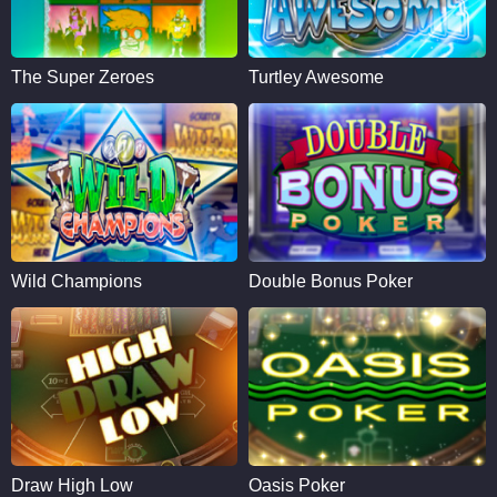
The Super Zeroes
Turtley Awesome
Wild Champions
Double Bonus Poker
Draw High Low
Oasis Poker