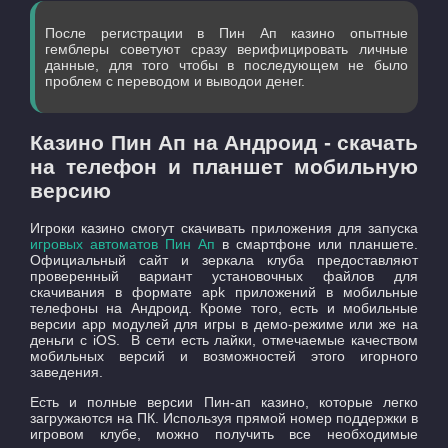
После регистрации в Пин Ап казино опытные
гемблеры советуют сразу верифицировать личные
данные, для того чтобы в последующем не было
проблем с переводом и выводои денег.
Казино Пин Ап на Андроид - скачать
на телефон и планшет мобильную
версию
Игроки казино смогут скачивать приложения для запуска
игровых автоматов Пин Ап
в смартфоне или планшете.
Официальный сайт и зеркала клуба предоставляют
проверенный вариант установочных файлов для
скачивания в формате apk приложений в мобильные
телефоны на Андроид. Кроме того, есть и мобильные
версии app модулей для игры в демо-режиме или же на
деньги с iOS. В сети есть лайки, отмечаемые качеством
мобильных версий и возможностей этого игорного
заведения.
Есть и полные версии Пин-ап казино, которые легко
загружаются на ПК. Используя прямой номер поддержки в
игровом клубе, можно получить все необходимые