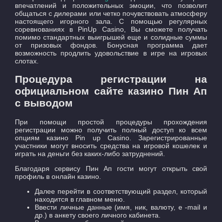
впечатлений и положительных эмоции, что позволит
общаться с дилерами или четко почувствовать атмосферу
настоящего игорного зала. С помощью регулярных
соревнованиях в PinUp Casino, Вы сможете получать
помимо стандартных выигрышей еще и солидные суммы
от призовых фондов. Бонусная программа дает
возможность продлить удовольствие в игре на игровых
слотах.
Процедура регистрации на
официальном сайте казино Пин Ап
с выводом
При помощи простой процедуры прохождения
регистрации можно получить полный доступ ко всем
опциям казино Pin up Casino. Зарегистрированные
участники могут вносить средства на игровой кошелек и
играть на деньги без каких-либо затруднений.
Благодаря сервису Пин Ап гости могут открыть свой
профиль в онлайн казино.
Далее перейти в соответствующий раздел, который
находится в главном меню.
Ввести личные данные (имя, ник, валюту, е -mail и
др.) в анкету своего личного кабинета.