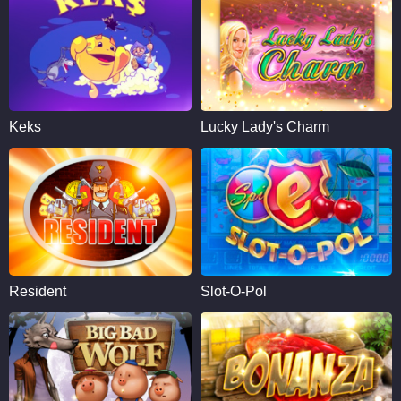
Keks
Lucky Lady's Charm
Resident
Slot-O-Pol