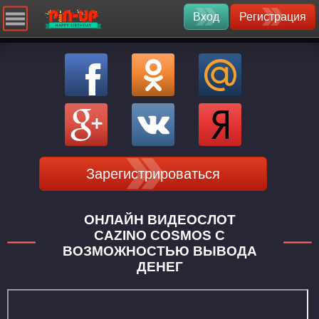
Вход
Регистрация
Зарегистрироваться
ОНЛАЙН ВИДЕОСЛОТ
CAZINO COSMOS С
ВОЗМОЖНОСТЬЮ ВЫВОДА
ДЕНЕГ