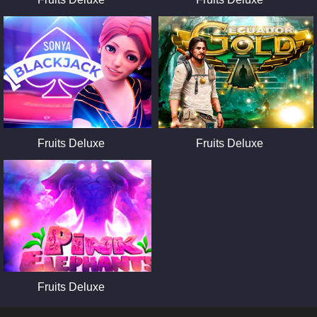
Fruits Deluxe
Fruits Deluxe
Fruits Deluxe