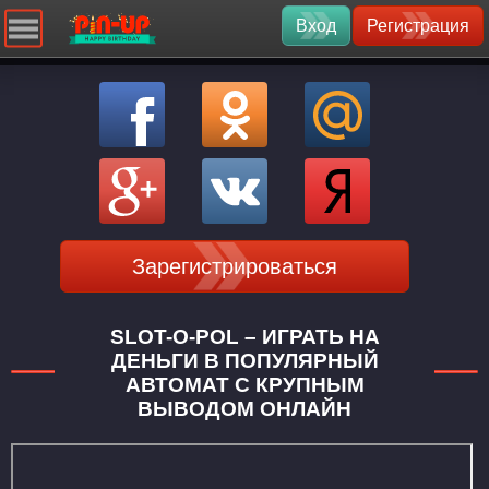
Вход
Регистрация
Зарегистрироваться
SLOT-O-POL – ИГРАТЬ НА
ДЕНЬГИ В ПОПУЛЯРНЫЙ
АВТОМАТ С КРУПНЫМ
ВЫВОДОМ ОНЛАЙН