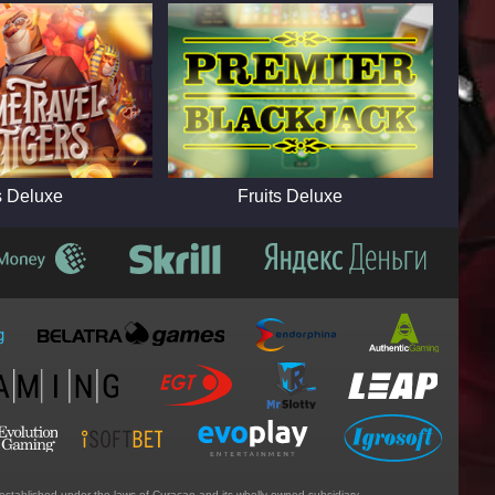
s Deluxe
Fruits Deluxe
tablished under the laws of Curacao and its wholly owned subsidiary,