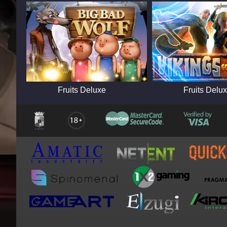
Fruits Deluxe
Fruits Delu