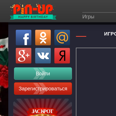
Игры
ИГР
Войти
Зарегистрироваться