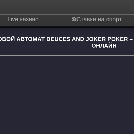
Live казино
⚽️Ставки на спорт
ОВОЙ АВТОМАТ DEUCES AND JOKER POKER –
ОНЛАЙН